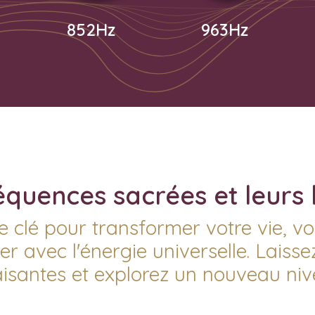
852Hz
963Hz
quences sacrées et leurs 
e clé pour transformer votre vie, v
er avec l'énergie universelle. Laiss
aisantes et explorez un nouveau niv