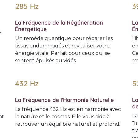
285 Hz
3
La Fréquence de la Régénération
La
Énergétique
Ém
s
Un remède quantique pour réparer les
Li
tissus endommagés et revitaliser votre
ém
énergie vitale. Parfait pour ceux qui se
Ce
sentent épuisés ou vidés.
re
432 Hz
5
La Fréquence de l'Harmonie Naturelle
La
de
La fréquence 432 Hz est en harmonie avec
La
nt
la nature et le cosmos. Elle vous aide à
"f
retrouver un équilibre naturel et profond.
tr
vo