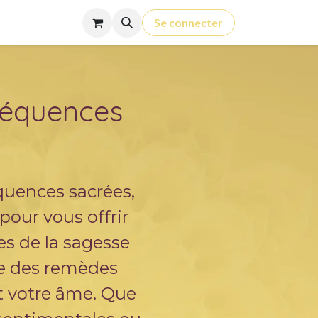
Contact
Cours
Se connecter
réquences
quences sacrées,
pour vous offrir
es de la sagesse
e des remèdes
et votre âme. Que