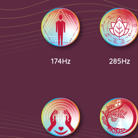
174Hz
285Hz