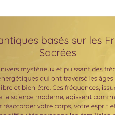
hérapie Quantiques
Vibrons ensemble
PYC
antiques basés sur les F
Sacrées​
univers mystérieux et puissant des fré
énergétiques qui ont traversé les âges 
ibre et bien-être. Ces fréquences, issu
de la science moderne, agissent comm
réaccorder votre corps, votre esprit 