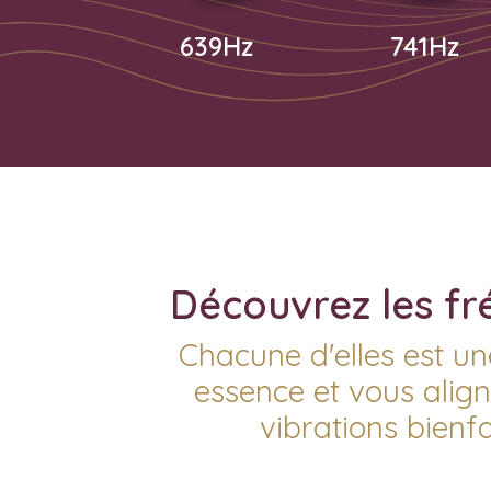
639Hz
741Hz
Découvrez les fré
Chacune d'elles est un
essence et vous align
vibrations bienf