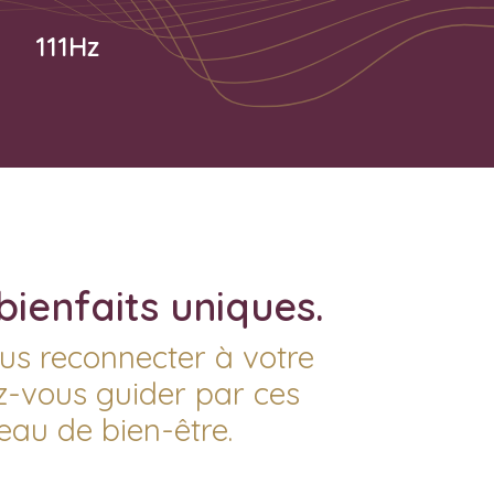
111Hz
bienfaits uniques.
ous reconnecter à votre
ez-vous guider par ces
eau de bien-être.