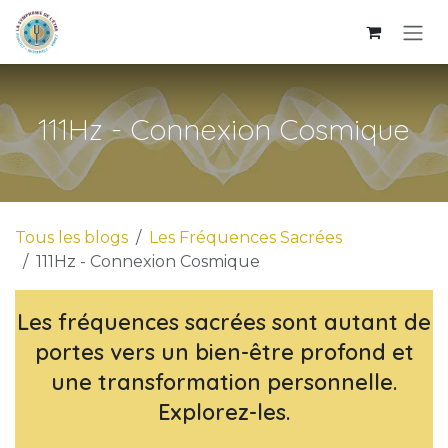
Se rendre au contenu
111Hz - Connexion Cosmique
Tous les blogs
Les Fréquences Sacrées
111Hz - Connexion Cosmique
Les fréquences sacrées sont autant de
portes vers un bien-être profond et
une transformation personnelle.
Explorez-les.