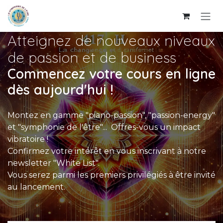
Se rendre au contenu
Atteignez de nouveaux niveaux
de passion et de business
Commencez votre cours en ligne
dès aujourd'hui !
Montez en gamme "piano-passion", "passion-energy"
et "symphonie de l'être"... Offres-vous un impact
vibratoire !
Confirmez votre intérêt en vous inscrivant à notre
newsletter "White List".
Vous serez parmi les premiers privilégiés à être invité
au lancement.