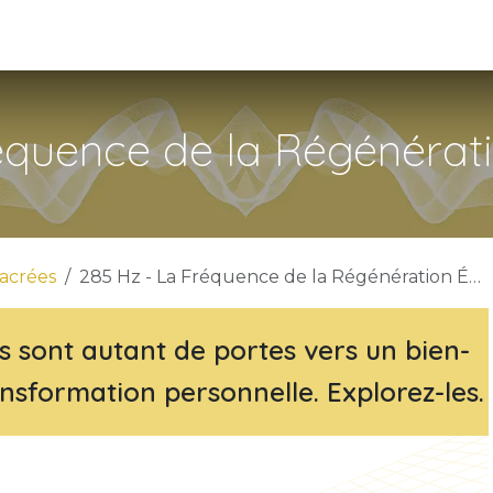
hérapie Quantiques
Vibrons ensemble
PYC
équence de la Régénérat
acrées
285 Hz - La Fréquence de la Régénération Énergétique
s sont autant de portes vers un bien-
nsformation personnelle. Explorez-les.