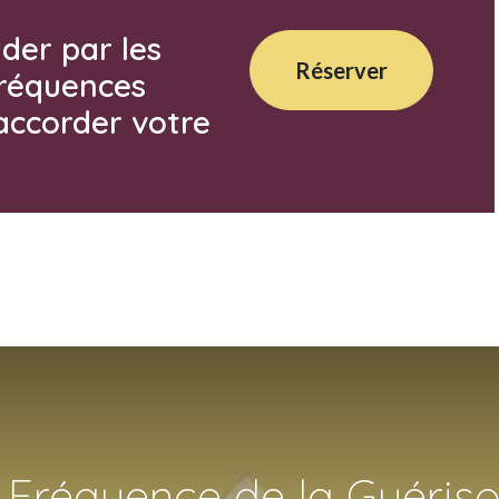
der par les
Réserver
fréquences
accorder votre
a Fréquence de la Guéris