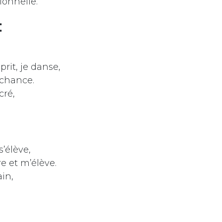
onnelle.
:
rit, je danse,
chance.
cré,
’élève,
e et m’élève.
ain,