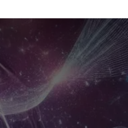
hérapie Quantiques
Vibrons ensemble
PYC