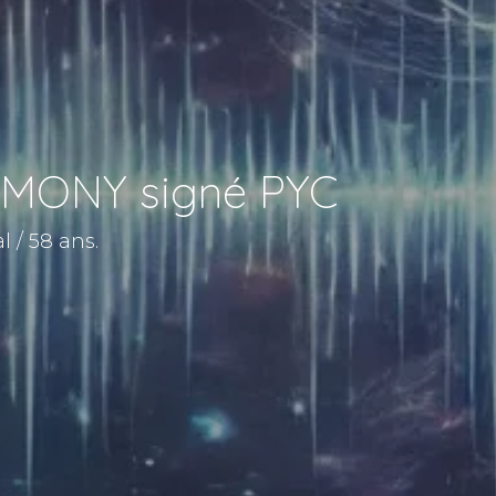
RMONY signé PYC
 / 58 ans.